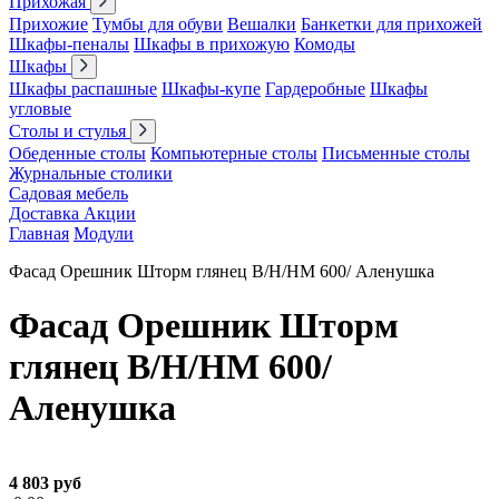
Прихожая
Прихожие
Тумбы для обуви
Вешалки
Банкетки для прихожей
Шкафы-пеналы
Шкафы в прихожую
Комоды
Шкафы
Шкафы распашные
Шкафы-купе
Гардеробные
Шкафы
угловые
Столы и стулья
Обеденные столы
Компьютерные столы
Письменные столы
Журнальные столики
Садовая мебель
Доставка
Акции
Главная
Модули
Фасад Орешник Шторм глянец В/Н/НМ 600/ Аленушка
Фасад Орешник Шторм
глянец В/Н/НМ 600/
Аленушка
4 803 руб