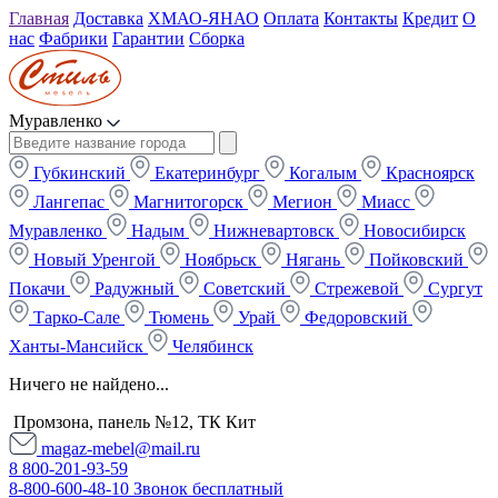
Главная
Доставка
ХМАО-ЯНАО
Оплата
Контакты
Кредит
О
нас
Фабрики
Гарантии
Сборка
Муравленко
Губкинский
Екатеринбург
Когалым
Красноярск
Лангепас
Магнитогорск
Мегион
Миасс
Муравленко
Надым
Нижневартовск
Новосибирск
Новый Уренгой
Ноябрьск
Нягань
Пойковский
Покачи
Радужный
Советский
Стрежевой
Сургут
Тарко-Сале
Тюмень
Урай
Федоровский
Ханты-Мансийск
Челябинск
Ничего не найдено...
Промзона, панель №12, ТК Кит
magaz-mebel@mail.ru
8 800-201-93-59
8-800-600-48-10 Звонок бесплатный