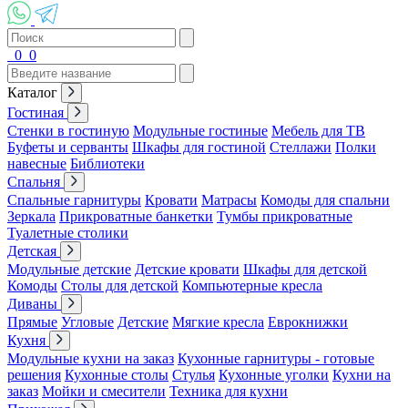
0
0
Каталог
Гостиная
Стенки в гостиную
Модульные гостиные
Мебель для ТВ
Буфеты и серванты
Шкафы для гостиной
Стеллажи
Полки
навесные
Библиотеки
Спальня
Спальные гарнитуры
Кровати
Матрасы
Комоды для спальни
Зеркала
Прикроватные банкетки
Тумбы прикроватные
Туалетные столики
Детская
Модульные детские
Детские кровати
Шкафы для детской
Комоды
Столы для детской
Компьютерные кресла
Диваны
Прямые
Угловые
Детские
Мягкие кресла
Еврокнижки
Кухня
Модульные кухни на заказ
Кухонные гарнитуры - готовые
решения
Кухонные столы
Стулья
Кухонные уголки
Кухни на
заказ
Мойки и смесители
Техника для кухни