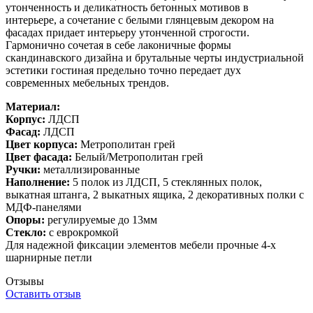
утонченность и деликатность бетонных мотивов в
интерьере, а сочетание с белыми глянцевым декором на
фасадах придает интерьеру утонченной строгости.
Гармонично сочетая в себе лаконичные формы
скандинавского дизайна и брутальные черты индустриальной
эстетики гостиная предельно точно передает дух
современных мебельных трендов.
Материал:
Корпус:
ЛДСП
Фасад:
ЛДСП
Цвет корпуса:
Метрополитан грей
Цвет фасада:
Белый/Метрополитан грей
Ручки:
металлизированные
Наполнение:
5 полок из ЛДСП, 5 стеклянных полок,
выкатная штанга, 2 выкатных ящика, 2 декоративных полки с
МДФ-панелями
Опоры:
регулируемые до 13мм
Стекло:
с еврокромкой
Для надежной фиксации элементов мебели прочные 4-х
шарнирные петли
Отзывы
Оставить отзыв