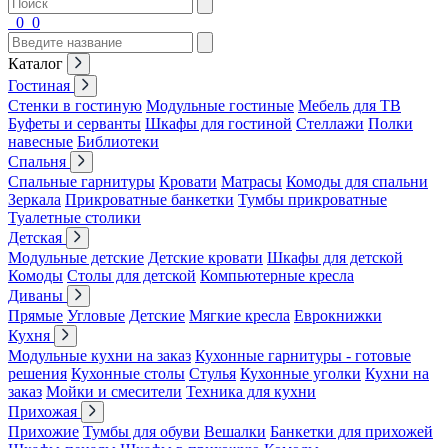
0
0
Каталог
Гостиная
Стенки в гостиную
Модульные гостиные
Мебель для ТВ
Буфеты и серванты
Шкафы для гостиной
Стеллажи
Полки
навесные
Библиотеки
Спальня
Спальные гарнитуры
Кровати
Матрасы
Комоды для спальни
Зеркала
Прикроватные банкетки
Тумбы прикроватные
Туалетные столики
Детская
Модульные детские
Детские кровати
Шкафы для детской
Комоды
Столы для детской
Компьютерные кресла
Диваны
Прямые
Угловые
Детские
Мягкие кресла
Еврокнижки
Кухня
Модульные кухни на заказ
Кухонные гарнитуры - готовые
решения
Кухонные столы
Стулья
Кухонные уголки
Кухни на
заказ
Мойки и смесители
Техника для кухни
Прихожая
Прихожие
Тумбы для обуви
Вешалки
Банкетки для прихожей