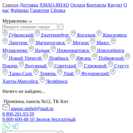
Главная
Доставка
ХМАО-ЯНАО
Оплата
Контакты
Кредит
О
нас
Фабрики
Гарантии
Сборка
Муравленко
Губкинский
Екатеринбург
Когалым
Красноярск
Лангепас
Магнитогорск
Мегион
Миасс
Муравленко
Надым
Нижневартовск
Новосибирск
Новый Уренгой
Ноябрьск
Нягань
Пойковский
Покачи
Радужный
Советский
Стрежевой
Сургут
Тарко-Сале
Тюмень
Урай
Федоровский
Ханты-Мансийск
Челябинск
Ничего не найдено...
Промзона, панель №12, ТК Кит
magaz-mebel@mail.ru
8 800-201-93-59
8-800-600-48-10 Звонок бесплатный