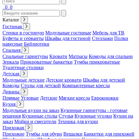
0
0
Каталог
Гостиная
Стенки в гостиную
Модульные гостиные
Мебель для ТВ
Буфеты и серванты
Шкафы для гостиной
Стеллажи
Полки
навесные
Библиотеки
Спальня
Спальные гарнитуры
Кровати
Матрасы
Комоды для спальни
Зеркала
Прикроватные банкетки
Тумбы прикроватные
Туалетные столики
Детская
Модульные детские
Детские кровати
Шкафы для детской
Комоды
Столы для детской
Компьютерные кресла
Диваны
Прямые
Угловые
Детские
Мягкие кресла
Еврокнижки
Кухня
Модульные кухни на заказ
Кухонные гарнитуры - готовые
решения
Кухонные столы
Стулья
Кухонные уголки
Кухни на
заказ
Мойки и смесители
Техника для кухни
Прихожая
Прихожие
Тумбы для обуви
Вешалки
Банкетки для прихожей