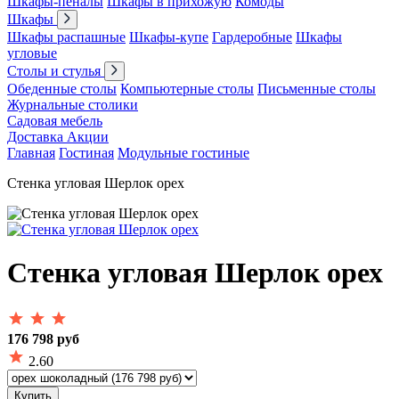
Шкафы-пеналы
Шкафы в прихожую
Комоды
Шкафы
Шкафы распашные
Шкафы-купе
Гардеробные
Шкафы
угловые
Столы и стулья
Обеденные столы
Компьютерные столы
Письменные столы
Журнальные столики
Садовая мебель
Доставка
Акции
Главная
Гостиная
Модульные гостиные
Стенка угловая Шерлок орех
Стенка угловая Шерлок орех
176 798 руб
2.60
Купить