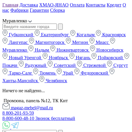
Главная
Доставка
ХМАО-ЯНАО
Оплата
Контакты
Кредит
О
нас
Фабрики
Гарантии
Сборка
Муравленко
Губкинский
Екатеринбург
Когалым
Красноярск
Лангепас
Магнитогорск
Мегион
Миасс
Муравленко
Надым
Нижневартовск
Новосибирск
Новый Уренгой
Ноябрьск
Нягань
Пойковский
Покачи
Радужный
Советский
Стрежевой
Сургут
Тарко-Сале
Тюмень
Урай
Федоровский
Ханты-Мансийск
Челябинск
Ничего не найдено...
Промзона, панель №12, ТК Кит
magaz-mebel@mail.ru
8 800-201-93-59
8-800-600-48-10 Звонок бесплатный