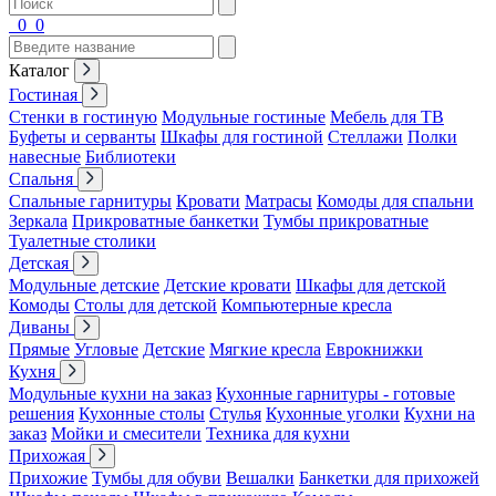
0
0
Каталог
Гостиная
Стенки в гостиную
Модульные гостиные
Мебель для ТВ
Буфеты и серванты
Шкафы для гостиной
Стеллажи
Полки
навесные
Библиотеки
Спальня
Спальные гарнитуры
Кровати
Матрасы
Комоды для спальни
Зеркала
Прикроватные банкетки
Тумбы прикроватные
Туалетные столики
Детская
Модульные детские
Детские кровати
Шкафы для детской
Комоды
Столы для детской
Компьютерные кресла
Диваны
Прямые
Угловые
Детские
Мягкие кресла
Еврокнижки
Кухня
Модульные кухни на заказ
Кухонные гарнитуры - готовые
решения
Кухонные столы
Стулья
Кухонные уголки
Кухни на
заказ
Мойки и смесители
Техника для кухни
Прихожая
Прихожие
Тумбы для обуви
Вешалки
Банкетки для прихожей