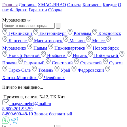
Главная
Доставка
ХМАО-ЯНАО
Оплата
Контакты
Кредит
О
нас
Фабрики
Гарантии
Сборка
Муравленко
Губкинский
Екатеринбург
Когалым
Красноярск
Лангепас
Магнитогорск
Мегион
Миасс
Муравленко
Надым
Нижневартовск
Новосибирск
Новый Уренгой
Ноябрьск
Нягань
Пойковский
Покачи
Радужный
Советский
Стрежевой
Сургут
Тарко-Сале
Тюмень
Урай
Федоровский
Ханты-Мансийск
Челябинск
Ничего не найдено...
Промзона, панель №12, ТК Кит
magaz-mebel@mail.ru
8 800-201-93-59
8-800-600-48-10 Звонок бесплатный